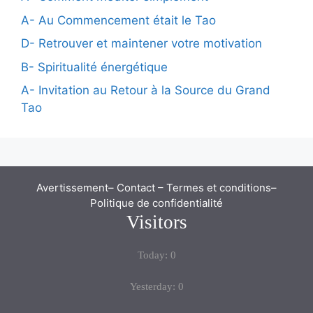
A- Au Commencement était le Tao
D- Retrouver et maintener votre motivation
B- Spiritualité énergétique
A- Invitation au Retour à la Source du Grand
Tao
Avertissement
–
Contact
–
Termes et conditions
–
Politique de confidentialité
Visitors
Today: 0
Yesterday: 0