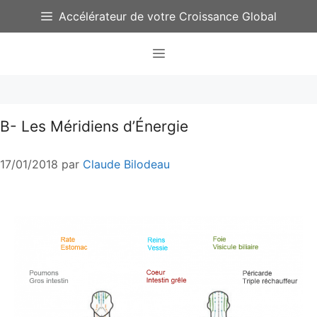
Aller
Accélérateur de votre Croissance Global
au
contenu
Menu
B- Les Méridiens d’Énergie
17/01/2018
par
Claude Bilodeau