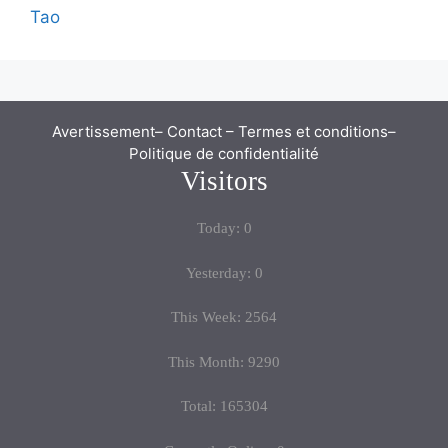
Tao
Avertissement
–
Contact
–
Termes et conditions
–
Politique de confidentialité
Visitors
Today: 0
Yesterday: 0
This Week: 2564
This Month: 9290
Total: 165304