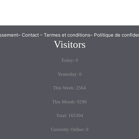
issement
–
Contact
–
Termes et conditions
–
Politique de confiden
Visitors
Today: 0
Yesterday: 0
This Week: 2564
This Month: 9290
Total: 165304
Currently Online: 0