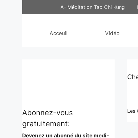
Aller
A- Méditation Tao Chi Kung
au
contenu
Acceuil
Vidéo
Cha
Les 
Abonnez-vous
gratuitement:
Devenez un abonné du site medi-