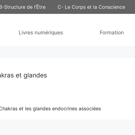
B-Structure de l’Être
C- Le Corps et la Conscience
Livres numériques
Formation
kras et glandes
Chakras et les glandes endocrines associées