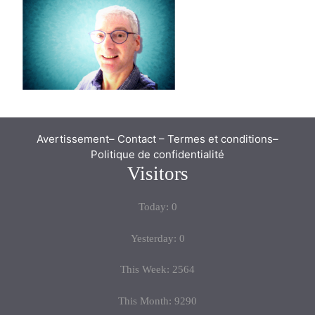
Avertissement
–
Contact
–
Termes et conditions
–
Politique de confidentialité
Visitors
Today: 0
Yesterday: 0
This Week: 2564
This Month: 9290