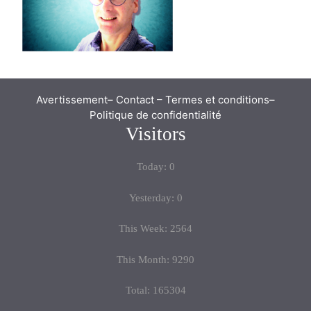
Avertissement
–
Contact
–
Termes et conditions
–
Politique de confidentialité
Visitors
Today: 0
Yesterday: 0
This Week: 2564
This Month: 9290
Total: 165304