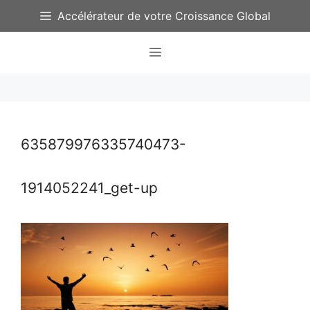
Aller
Accélérateur de votre Croissance Global
au
contenu
Menu
635879976335740473-
1914052241_get-up